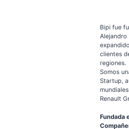
Bipi fue 
Alejandro
expandido
clientes d
regiones.
Somos una
Startup, 
mundiales
Renault G
Fundada 
Compañe