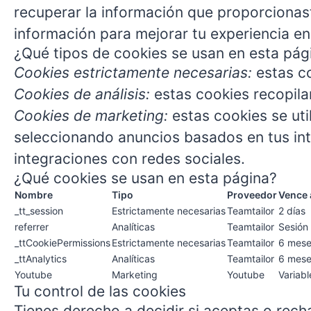
recuperar la información que proporcionas
información para mejorar tu experiencia en
¿Qué tipos de cookies se usan en esta pág
Cookies estrictamente necesarias:
estas co
Cookies de análisis:
estas cookies recopila
Cookies de marketing:
estas cookies se uti
seleccionando anuncios basados en tus int
integraciones con redes sociales.
¿Qué cookies se usan en esta página?
Nombre
Tipo
Proveedor
Vence 
_tt_session
Estrictamente necesarias
Teamtailor
2 días
referrer
Analíticas
Teamtailor
Sesión
_ttCookiePermissions
Estrictamente necesarias
Teamtailor
6 mes
_ttAnalytics
Analíticas
Teamtailor
6 mes
Youtube
Marketing
Youtube
Variabl
Tu control de las cookies
Tienes derecho a decidir si aceptas o rech