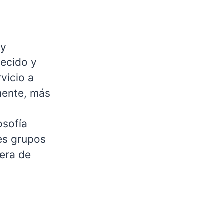
 y
recido y
vicio a
amente, más
osofía
es grupos
era de